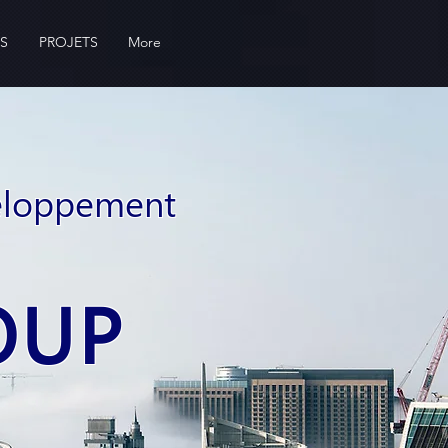
ÉS
PROJETS
More
veloppement
OUP