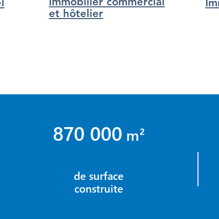
Immobilier commercial
l
Im
et hôtelier
870 000
m²
de surface
construite